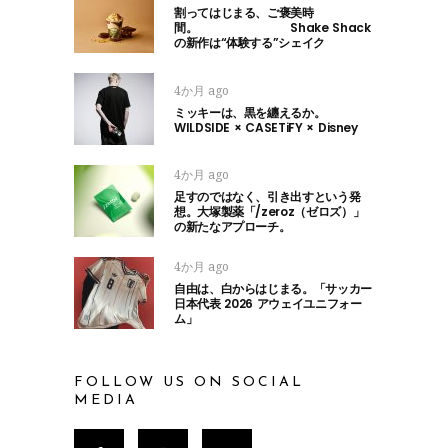
割ってはじまる、ご褒美時
間。 Shake Shack
の新作は“体験する”シェイク
4か月 ago
ミッキーは、黒を纏えるか。
WILDSIDE × CASETiFY × Disney
4か月 ago
足すのではなく、引き出すという発
想。大塚製薬「/zeroz（ゼロズ）」
の新たなアプローチ。
4か月 ago
自由は、白からはじまる。「サッカー
日本代表 2026 アウェイユニフォー
ム」
FOLLOW US ON SOCIAL
MEDIA