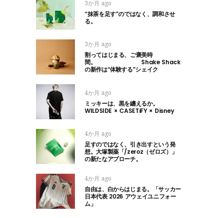
3か月 ago
“抹茶を足す”のではなく、調和させ
る。
3か月 ago
割ってはじまる、ご褒美時
間。 Shake Shack
の新作は“体験する”シェイク
4か月 ago
ミッキーは、黒を纏えるか。
WILDSIDE × CASETiFY × Disney
4か月 ago
足すのではなく、引き出すという発
想。大塚製薬「/zeroz（ゼロズ）」
の新たなアプローチ。
4か月 ago
自由は、白からはじまる。「サッカー
日本代表 2026 アウェイユニフォー
ム」