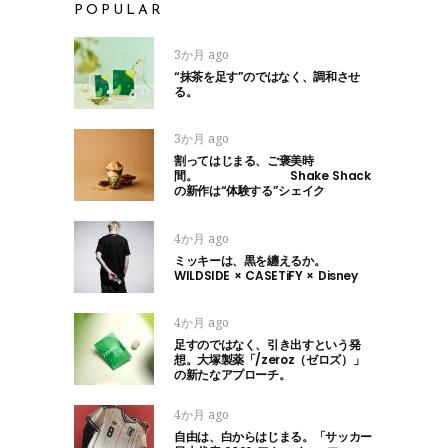
POPULAR
3か月 ago
“抹茶を足す”のではなく、調和させ
る。
3か月 ago
割ってはじまる、ご褒美時
間。 Shake Shack
の新作は“体験する”シェイク
4か月 ago
ミッキーは、黒を纏えるか。
WILDSIDE × CASETiFY × Disney
4か月 ago
足すのではなく、引き出すという発
想。大塚製薬「/zeroz（ゼロズ）」
の新たなアプローチ。
4か月 ago
自由は、白からはじまる。「サッカー