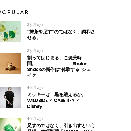
POPULAR
3か月 ago
“抹茶を足す”のではなく、調和さ
せる。
3か月 ago
割ってはじまる、ご褒美時
間。 Shake
Shackの新作は“体験する”シェ
イク
4か月 ago
ミッキーは、黒を纏えるか。
WILDSIDE × CASETiFY ×
Disney
4か月 ago
足すのではなく、引き出すという