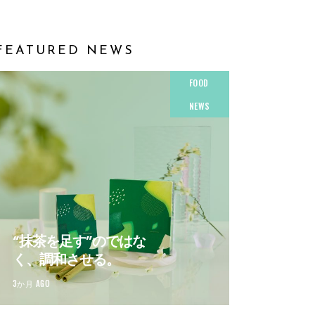
FEATURED NEWS
FOOD
NEWS
“抹茶を足す”のではな
く、調和させる。
3か月 AGO