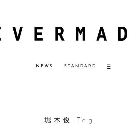
ーナチュラルコスメ好きに一押し！ 松本恵奈さんも愛用
【エバーメイドショ
NEWS
STANDARD
堀木俊 Tag