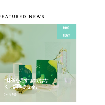
FEATURED NEWS
FOOD
NEWS
“抹茶を足す”のではな
く、調和させる。
3か月 AGO