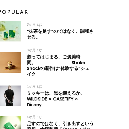
POPULAR
3か月 ago
“抹茶を足す”のではなく、調和さ
せる。
3か月 ago
割ってはじまる、ご褒美時
間。 Shake
Shackの新作は“体験する”シェ
イク
4か月 ago
ミッキーは、黒を纏えるか。
WILDSIDE × CASETiFY ×
Disney
4か月 ago
足すのではなく、引き出すという