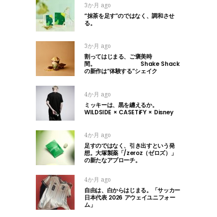
3か月 ago
“抹茶を足す”のではなく、調和させ
る。
3か月 ago
割ってはじまる、ご褒美時
間。 Shake Shack
の新作は“体験する”シェイク
4か月 ago
ミッキーは、黒を纏えるか。
WILDSIDE × CASETiFY × Disney
4か月 ago
足すのではなく、引き出すという発
想。大塚製薬「/zeroz（ゼロズ）」
の新たなアプローチ。
4か月 ago
自由は、白からはじまる。「サッカー
日本代表 2026 アウェイユニフォー
ム」