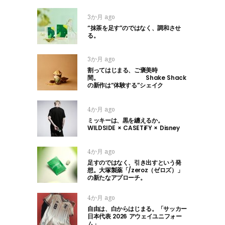
3か月 ago
“抹茶を足す”のではなく、調和させ
る。
3か月 ago
割ってはじまる、ご褒美時
間。 Shake Shack
の新作は“体験する”シェイク
4か月 ago
ミッキーは、黒を纏えるか。
WILDSIDE × CASETiFY × Disney
4か月 ago
足すのではなく、引き出すという発
想。大塚製薬「/zeroz（ゼロズ）」
の新たなアプローチ。
4か月 ago
自由は、白からはじまる。「サッカー
日本代表 2026 アウェイユニフォー
ム」