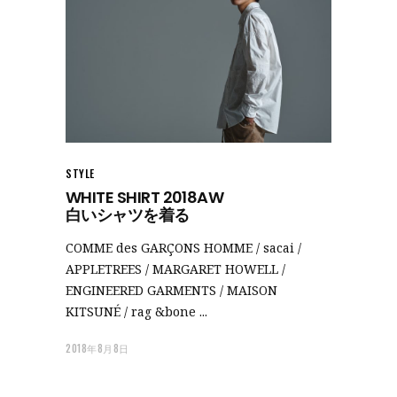
STYLE
WHITE SHIRT 2018AW
白いシャツを着る
COMME des GARÇONS HOMME / sacai /
APPLETREES / MARGARET HOWELL /
ENGINEERED GARMENTS / MAISON
KITSUNÉ / rag &bone
2018年8月8日