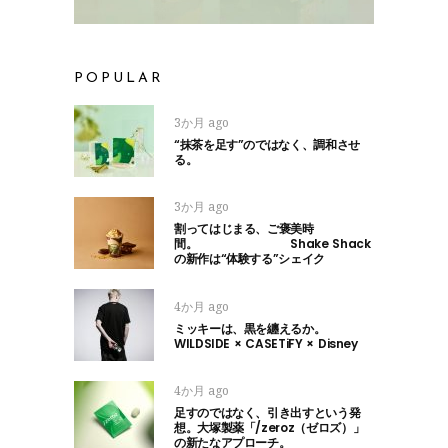
POPULAR
3か月 ago
“抹茶を足す”のではなく、調和させ
る。
3か月 ago
割ってはじまる、ご褒美時
間。 Shake Shack
の新作は“体験する”シェイク
4か月 ago
ミッキーは、黒を纏えるか。
WILDSIDE × CASETiFY × Disney
4か月 ago
足すのではなく、引き出すという発
想。大塚製薬「/zeroz（ゼロズ）」
の新たなアプローチ。