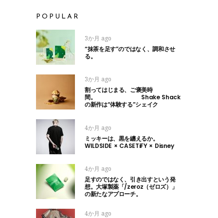
POPULAR
3か月 ago
“抹茶を足す”のではなく、調和させ
る。
3か月 ago
割ってはじまる、ご褒美時
間。 Shake Shack
の新作は“体験する”シェイク
4か月 ago
ミッキーは、黒を纏えるか。
WILDSIDE × CASETiFY × Disney
4か月 ago
足すのではなく、引き出すという発
想。大塚製薬「/zeroz（ゼロズ）」
の新たなアプローチ。
4か月 ago