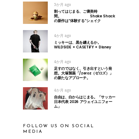
3か月 ago
割ってはじまる、ご褒美時
間。 Shake Shack
の新作は“体験する”シェイク
4か月 ago
ミッキーは、黒を纏えるか。
WILDSIDE × CASETiFY × Disney
4か月 ago
足すのではなく、引き出すという発
想。大塚製薬「/zeroz（ゼロズ）」
の新たなアプローチ。
4か月 ago
自由は、白からはじまる。「サッカー
日本代表 2026 アウェイユニフォー
ム」
FOLLOW US ON SOCIAL
MEDIA