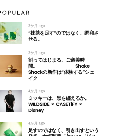
POPULAR
3か月 ago
“抹茶を足す”のではなく、調和さ
せる。
3か月 ago
割ってはじまる、ご褒美時
間。 Shake
Shackの新作は“体験する”シェ
イク
4か月 ago
ミッキーは、黒を纏えるか。
WILDSIDE × CASETiFY ×
Disney
4か月 ago
足すのではなく、引き出すという