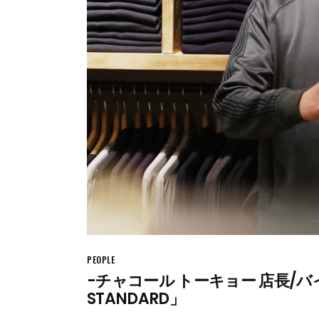
PEOPLE
-チャコール トーキョー 店長/バイ
STANDARD」