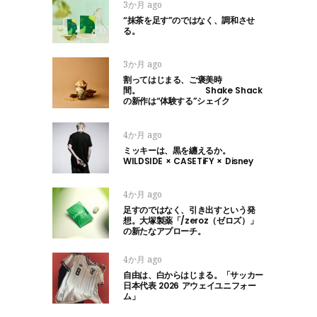
3か月 ago
“抹茶を足す”のではなく、調和させ
る。
3か月 ago
割ってはじまる、ご褒美時
間。 Shake Shack
の新作は“体験する”シェイク
4か月 ago
ミッキーは、黒を纏えるか。
WILDSIDE × CASETiFY × Disney
4か月 ago
足すのではなく、引き出すという発
想。大塚製薬「/zeroz（ゼロズ）」
の新たなアプローチ。
4か月 ago
自由は、白からはじまる。「サッカー
日本代表 2026 アウェイユニフォー
ム」