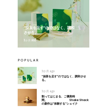
“抹茶を足す”のではなく、調和
させる。
3か月 AGO
POPULAR
3か月 ago
“抹茶を足す”のではなく、調和させ
る。
3か月 ago
割ってはじまる、ご褒美時
間。 Shake Shack
の新作は“体験する”シェイク