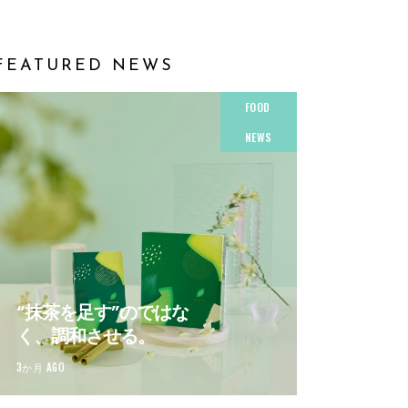
FEATURED NEWS
FOOD
NEWS
“抹茶を足す”のではな
く、調和させる。
3か月 AGO