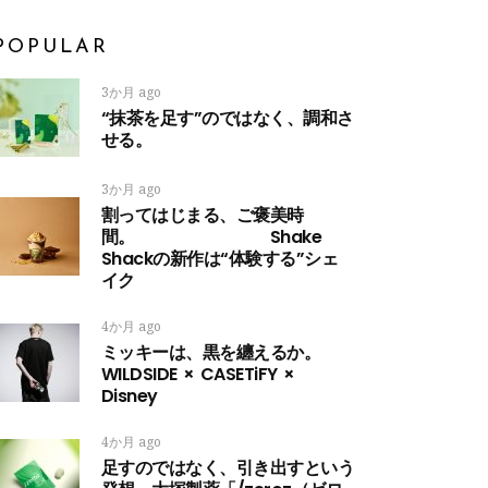
POPULAR
3か月 ago
“抹茶を足す”のではなく、調和さ
せる。
3か月 ago
割ってはじまる、ご褒美時
間。 Shake
Shackの新作は“体験する”シェ
イク
4か月 ago
ミッキーは、黒を纏えるか。
WILDSIDE × CASETiFY ×
Disney
4か月 ago
足すのではなく、引き出すという