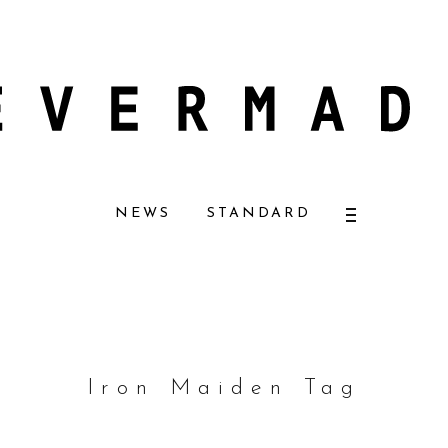
ザーナチュラルコスメ好きに一押し！ 松本恵奈さんも愛用
【エバーメイドシ
NEWS
STANDARD
Iron Maiden Tag