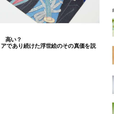
？ 高い？
ィアであり続けた浮世絵のその真価を説