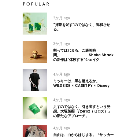
POPULAR
3か月 ago
“抹茶を足す”のではなく、調和させ
る。
3か月 ago
割ってはじまる、ご褒美時
間。 Shake Shack
の新作は“体験する”シェイク
4か月 ago
ミッキーは、黒を纏えるか。
WILDSIDE × CASETiFY × Disney
4か月 ago
足すのではなく、引き出すという発
想。大塚製薬「/zeroz（ゼロズ）」
の新たなアプローチ。
4か月 ago
自由は、白からはじまる。「サッカー