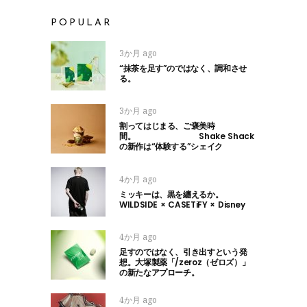
POPULAR
3か月 ago
“抹茶を足す”のではなく、調和させ
る。
3か月 ago
割ってはじまる、ご褒美時
間。 Shake Shack
の新作は“体験する”シェイク
4か月 ago
ミッキーは、黒を纏えるか。
WILDSIDE × CASETiFY × Disney
4か月 ago
足すのではなく、引き出すという発
想。大塚製薬「/zeroz（ゼロズ）」
の新たなアプローチ。
4か月 ago