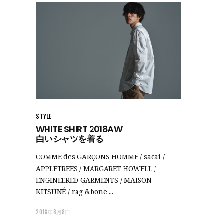
STYLE
WHITE SHIRT 2018AW
白いシャツを着る
COMME des GARÇONS HOMME / sacai /
APPLETREES / MARGARET HOWELL /
ENGINEERED GARMENTS / MAISON
KITSUNÉ / rag &bone
2018年8月8日