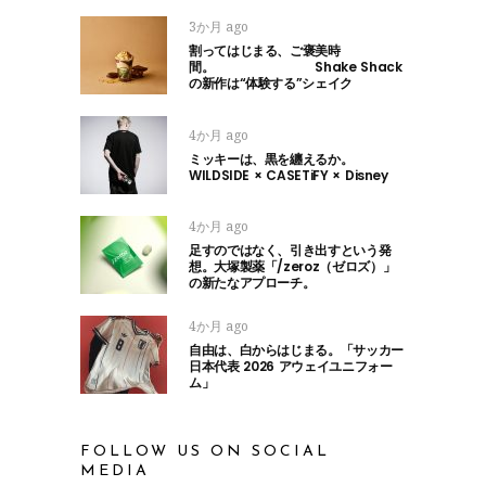
3か月 ago
割ってはじまる、ご褒美時
間。 Shake Shack
の新作は“体験する”シェイク
4か月 ago
ミッキーは、黒を纏えるか。
WILDSIDE × CASETiFY × Disney
4か月 ago
足すのではなく、引き出すという発
想。大塚製薬「/zeroz（ゼロズ）」
の新たなアプローチ。
4か月 ago
自由は、白からはじまる。「サッカー
日本代表 2026 アウェイユニフォー
ム」
FOLLOW US ON SOCIAL
MEDIA