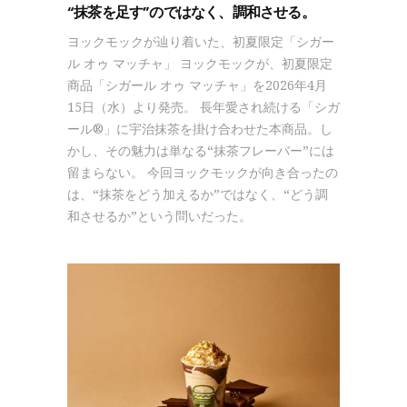
“抹茶を足す”のではなく、調和させる。
ヨックモックが辿り着いた、初夏限定「シガー
ル オゥ マッチャ」 ヨックモックが、初夏限定
商品「シガール オゥ マッチャ」を2026年4月
15日（水）より発売。 長年愛され続ける「シガ
ール®」に宇治抹茶を掛け合わせた本商品。し
かし、その魅力は単なる“抹茶フレーバー”には
留まらない。 今回ヨックモックが向き合ったの
は、“抹茶をどう加えるか”ではなく、“どう調
和させるか”という問いだった。