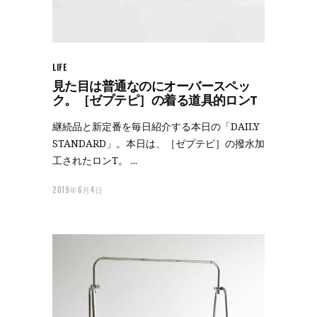
LIFE
見た目は普通なのにオーバースペッ
ク。［ゼプテピ］の着る道具的ロンT
継続品と新定番を毎日紹介する本日の「DAILY
STANDARD」。本日は、［ゼプテピ］の撥水加
工されたロンT。
2019年6月4日