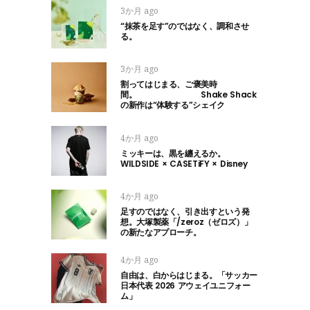
3か月 ago
“抹茶を足す”のではなく、調和させ
る。
3か月 ago
割ってはじまる、ご褒美時
間。 Shake Shack
の新作は“体験する”シェイク
4か月 ago
ミッキーは、黒を纏えるか。
WILDSIDE × CASETiFY × Disney
4か月 ago
足すのではなく、引き出すという発
想。大塚製薬「/zeroz（ゼロズ）」
の新たなアプローチ。
4か月 ago
自由は、白からはじまる。「サッカー
日本代表 2026 アウェイユニフォー
ム」