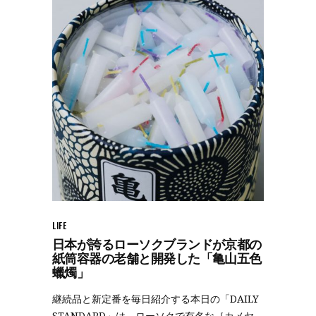
LIFE
日本が誇るローソクブランドが京都の
紙筒容器の老舗と開発した「亀山五色
蠟燭」
継続品と新定番を毎日紹介する本日の「DAILY
STANDARD」は、ローソクで有名な［カメヤ