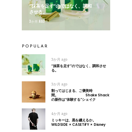
“抹茶を足す”のではなく、調和
させる。
3か月 AGO
POPULAR
3か月 ago
“抹茶を足す”のではなく、調和させ
る。
3か月 ago
割ってはじまる、ご褒美時
間。 Shake Shack
の新作は“体験する”シェイク
4か月 ago
ミッキーは、黒を纏えるか。
WILDSIDE × CASETiFY × Disney