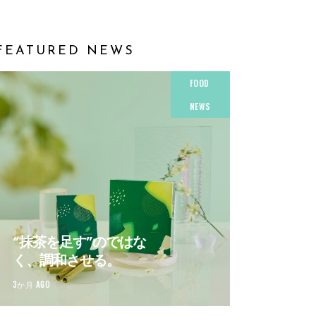
FEATURED NEWS
FOOD
NEWS
“抹茶を足す”のではな
く、調和させる。
3か月 AGO