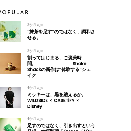
POPULAR
3か月 ago
“抹茶を足す”のではなく、調和さ
せる。
3か月 ago
割ってはじまる、ご褒美時
間。 Shake
Shackの新作は“体験する”シェ
イク
4か月 ago
ミッキーは、黒を纏えるか。
WILDSIDE × CASETiFY ×
Disney
4か月 ago
足すのではなく、引き出すという