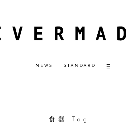
チュラルコスメ好きに一押し！ 松本恵奈さんも愛用
【エバーメイドショップ】
NEWS
STANDARD
食器 Tag