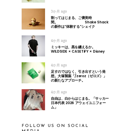
3か月 ago
割ってはじまる、ご褒美時
間。 Shake Shack
の新作は“体験する”シェイク
4か月 ago
ミッキーは、黒を纏えるか。
WILDSIDE × CASETiFY × Disney
4か月 ago
足すのではなく、引き出すという発
想。大塚製薬「/zeroz（ゼロズ）」
の新たなアプローチ。
4か月 ago
自由は、白からはじまる。「サッカー
日本代表 2026 アウェイユニフォー
ム」
FOLLOW US ON SOCIAL