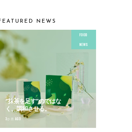
FEATURED NEWS
FOOD
NEWS
“抹茶を足す”のではな
く、調和させる。
3か月 AGO