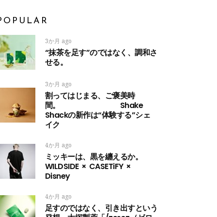
POPULAR
3か月 ago
“抹茶を足す”のではなく、調和さ
せる。
3か月 ago
割ってはじまる、ご褒美時
間。 Shake
Shackの新作は“体験する”シェ
イク
4か月 ago
ミッキーは、黒を纏えるか。
WILDSIDE × CASETiFY ×
Disney
4か月 ago
足すのではなく、引き出すという