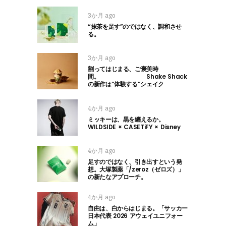
3か月 ago
“抹茶を足す”のではなく、調和させ
る。
3か月 ago
割ってはじまる、ご褒美時
間。 Shake Shack
の新作は“体験する”シェイク
4か月 ago
ミッキーは、黒を纏えるか。
WILDSIDE × CASETiFY × Disney
4か月 ago
足すのではなく、引き出すという発
想。大塚製薬「/zeroz（ゼロズ）」
の新たなアプローチ。
4か月 ago
自由は、白からはじまる。「サッカー
日本代表 2026 アウェイユニフォー
ム」