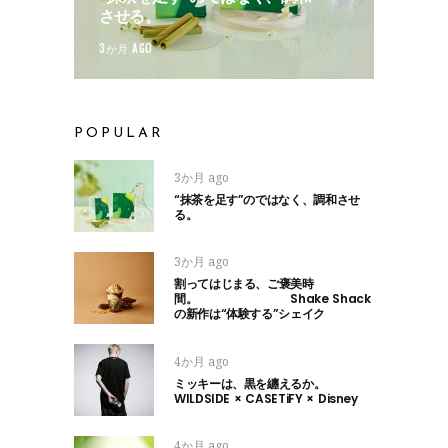
させる。
3か月 AGO
POPULAR
3か月 ago
“抹茶を足す”のではなく、調和させ
る。
3か月 ago
割ってはじまる、ご褒美時
間。 Shake Shack
の新作は“体験する”シェイク
4か月 ago
ミッキーは、黒を纏えるか。
WILDSIDE × CASETiFY × Disney
4か月 ago