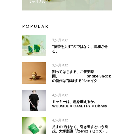
3か月 AGO
POPULAR
3か月 ago
“抹茶を足す”のではなく、調和させ
る。
3か月 ago
割ってはじまる、ご褒美時
間。 Shake Shack
の新作は“体験する”シェイク
4か月 ago
ミッキーは、黒を纏えるか。
WILDSIDE × CASETiFY × Disney
4か月 ago
足すのではなく、引き出すという発
想。大塚製薬「/zeroz（ゼロズ）」