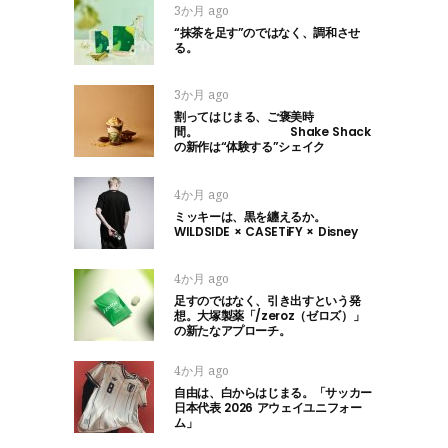
3か月 ago
“抹茶を足す”のではなく、調和させ
る。
3か月 ago
割ってはじまる、ご褒美時
間。 Shake Shack
の新作は“体験する”シェイク
4か月 ago
ミッキーは、黒を纏えるか。
WILDSIDE × CASETiFY × Disney
4か月 ago
足すのではなく、引き出すという発
想。大塚製薬「/zeroz（ゼロズ）」
の新たなアプローチ。
4か月 ago
自由は、白からはじまる。「サッカー
日本代表 2026 アウェイユニフォー
ム」