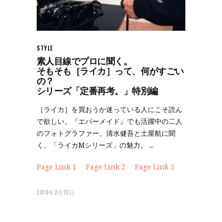
STYLE
素人目線でプロに聞く。
そもそも［ライカ］って、何がすごい
の？
シリーズ「定番再考。」特別編
［ライカ］を買おうか迷っている人にこそ読ん
で欲しい。『エバーメイド』でも活躍中の二人
のフォトグラファー、清水健吾と土屋航に聞
く、「ライカMシリーズ」の魅力。
Page Link 1
Page Link 2
Page Link 3
2019年2月13日