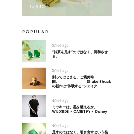
3か月 AGO
POPULAR
3か月 ago
“抹茶を足す”のではなく、調和させ
る。
3か月 ago
割ってはじまる、ご褒美時
間。 Shake Shack
の新作は“体験する”シェイク
4か月 ago
ミッキーは、黒を纏えるか。
WILDSIDE × CASETiFY × Disney
4か月 ago
足すのではなく、引き出すという発