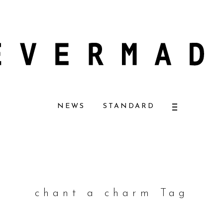
ーナチュラルコスメ好きに一押し！ 松本恵奈さんも愛用
【エバーメイドショ
NEWS
STANDARD
chant a charm Tag