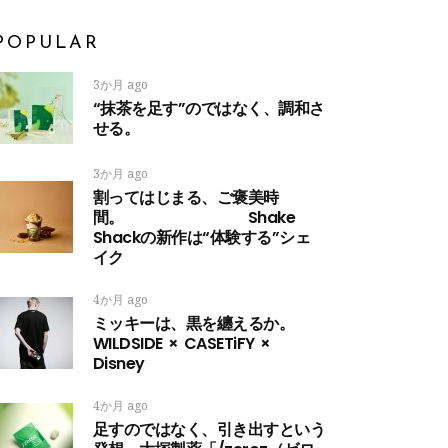
POPULAR
3か月 ago
“抹茶を足す”のではなく、調和さ
せる。
3か月 ago
割ってはじまる、ご褒美時
間。 Shake
Shackの新作は“体験する”シェ
イク
4か月 ago
ミッキーは、黒を纏えるか。
WILDSIDE × CASETiFY ×
Disney
4か月 ago
足すのではなく、引き出すという