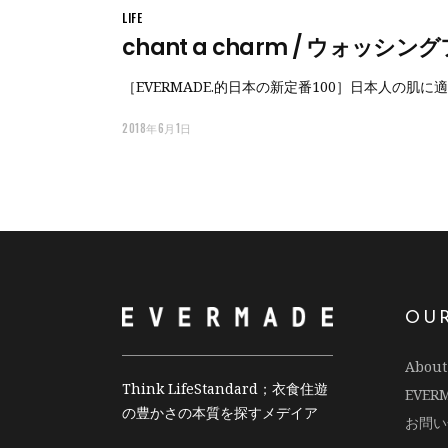
LIFE
chant a charm / ウォッシ
［EVERMADE.的日本の新定番100］日本人の
2018年6月1日
OU
About
Think LifeStandard；衣食住遊
EVE
の豊かさの本質を探すメデイア
お問い