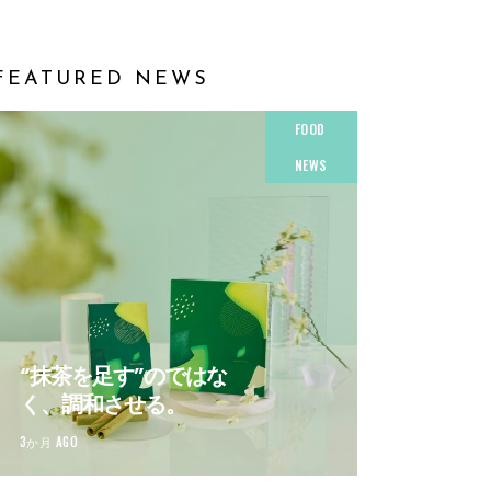
FEATURED NEWS
FOOD
NEWS
“抹茶を足す”のではな
く、調和させる。
3か月 AGO