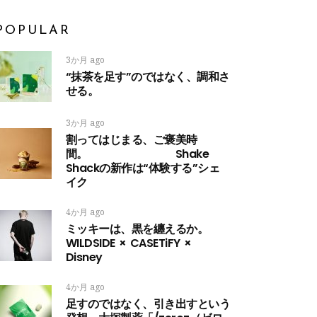
POPULAR
3か月 ago
“抹茶を足す”のではなく、調和さ
せる。
3か月 ago
割ってはじまる、ご褒美時
間。 Shake
Shackの新作は“体験する”シェ
イク
4か月 ago
ミッキーは、黒を纏えるか。
WILDSIDE × CASETiFY ×
Disney
4か月 ago
足すのではなく、引き出すという