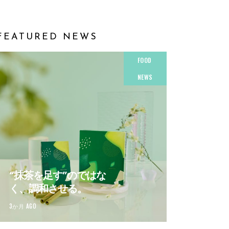
FEATURED NEWS
FOOD
NEWS
“抹茶を足す”のではな
く、調和させる。
3か月 AGO