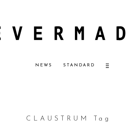
ザーナチュラルコスメ好きに一押し！ 松本恵奈さんも愛用
【エバーメイドショ
NEWS
STANDARD
CLAUSTRUM Tag