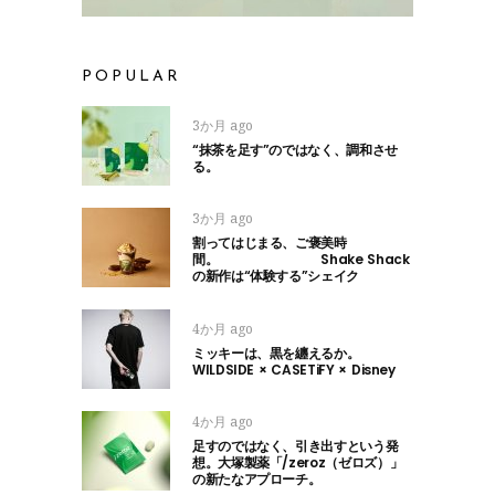
POPULAR
3か月 ago
“抹茶を足す”のではなく、調和させ
る。
3か月 ago
割ってはじまる、ご褒美時
間。 Shake Shack
の新作は“体験する”シェイク
4か月 ago
ミッキーは、黒を纏えるか。
WILDSIDE × CASETiFY × Disney
4か月 ago
足すのではなく、引き出すという発
想。大塚製薬「/zeroz（ゼロズ）」
の新たなアプローチ。