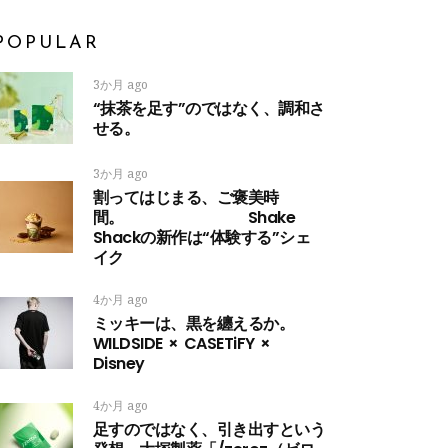
POPULAR
3か月 ago
“抹茶を足す”のではなく、調和さ
せる。
3か月 ago
割ってはじまる、ご褒美時
間。 Shake
Shackの新作は“体験する”シェ
イク
4か月 ago
ミッキーは、黒を纏えるか。
WILDSIDE × CASETiFY ×
Disney
4か月 ago
足すのではなく、引き出すという