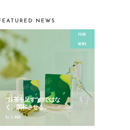
FEATURED NEWS
FOOD
NEWS
“抹茶を足す”のではな
く、調和させる。
3か月 AGO