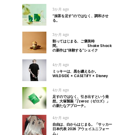
3か月 ago
“抹茶を足す”のではなく、調和させ
る。
3か月 ago
割ってはじまる、ご褒美時
間。 Shake Shack
の新作は“体験する”シェイク
4か月 ago
ミッキーは、黒を纏えるか。
WILDSIDE × CASETiFY × Disney
4か月 ago
足すのではなく、引き出すという発
想。大塚製薬「/zeroz（ゼロズ）」
の新たなアプローチ。
4か月 ago
自由は、白からはじまる。「サッカー
日本代表 2026 アウェイユニフォー
ム」