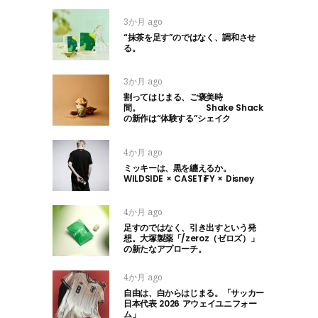
3か月 ago
“抹茶を足す”のではなく、調和させ
る。
3か月 ago
割ってはじまる、ご褒美時
間。 Shake Shack
の新作は“体験する”シェイク
4か月 ago
ミッキーは、黒を纏えるか。
WILDSIDE × CASETiFY × Disney
4か月 ago
足すのではなく、引き出すという発
想。大塚製薬「/zeroz（ゼロズ）」
の新たなアプローチ。
4か月 ago
自由は、白からはじまる。「サッカー
日本代表 2026 アウェイユニフォー
ム」