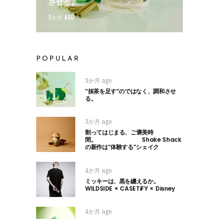
させる。
3か月 AGO
POPULAR
3か月 ago
“抹茶を足す”のではなく、調和させ
る。
3か月 ago
割ってはじまる、ご褒美時
間。 Shake Shack
の新作は“体験する”シェイク
4か月 ago
ミッキーは、黒を纏えるか。
WILDSIDE × CASETiFY × Disney
4か月 ago