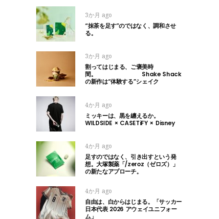
3か月 ago
“抹茶を足す”のではなく、調和させ
る。
3か月 ago
割ってはじまる、ご褒美時
間。 Shake Shack
の新作は“体験する”シェイク
4か月 ago
ミッキーは、黒を纏えるか。
WILDSIDE × CASETiFY × Disney
4か月 ago
足すのではなく、引き出すという発
想。大塚製薬「/zeroz（ゼロズ）」
の新たなアプローチ。
4か月 ago
自由は、白からはじまる。「サッカー
日本代表 2026 アウェイユニフォー
ム」