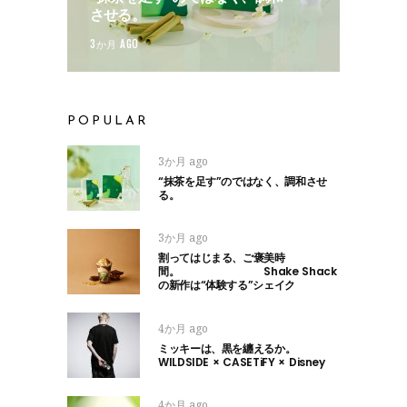
させる。
3か月 AGO
POPULAR
3か月 ago
“抹茶を足す”のではなく、調和させ
る。
3か月 ago
割ってはじまる、ご褒美時
間。 Shake Shack
の新作は“体験する”シェイク
4か月 ago
ミッキーは、黒を纏えるか。
WILDSIDE × CASETiFY × Disney
4か月 ago