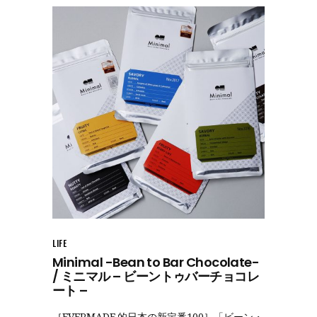
LIFE
Minimal -Bean to Bar Chocolate-
/ ミニマル – ビーントゥバーチョコレ
ート –
［EVERMADE.的日本の新定番100］「ビーン・