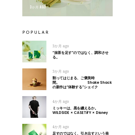
3か月 AGO
POPULAR
3か月 ago
“抹茶を足す”のではなく、調和させ
る。
3か月 ago
割ってはじまる、ご褒美時
間。 Shake Shack
の新作は“体験する”シェイク
4か月 ago
ミッキーは、黒を纏えるか。
WILDSIDE × CASETiFY × Disney
4か月 ago
足すのではなく、引き出すという発