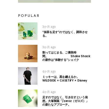
POPULAR
3か月 ago
“抹茶を足す”のではなく、調和させ
る。
3か月 ago
割ってはじまる、ご褒美時
間。 Shake Shack
の新作は“体験する”シェイク
4か月 ago
ミッキーは、黒を纏えるか。
WILDSIDE × CASETiFY × Disney
4か月 ago
足すのではなく、引き出すという発
想。大塚製薬「/zeroz（ゼロズ）」
の新たなアプローチ。