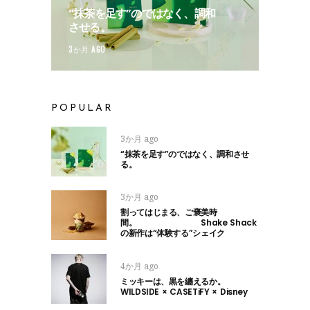
“抹茶を足す”のではなく、調和
させる。
3か月 AGO
POPULAR
3か月 ago
“抹茶を足す”のではなく、調和させ
る。
3か月 ago
割ってはじまる、ご褒美時
間。 Shake Shack
の新作は“体験する”シェイク
4か月 ago
ミッキーは、黒を纏えるか。
WILDSIDE × CASETiFY × Disney