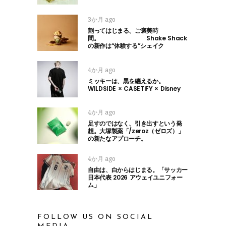
3か月 ago
割ってはじまる、ご褒美時
間。 Shake Shack
の新作は“体験する”シェイク
4か月 ago
ミッキーは、黒を纏えるか。
WILDSIDE × CASETiFY × Disney
4か月 ago
足すのではなく、引き出すという発
想。大塚製薬「/zeroz（ゼロズ）」
の新たなアプローチ。
4か月 ago
自由は、白からはじまる。「サッカー
日本代表 2026 アウェイユニフォー
ム」
FOLLOW US ON SOCIAL