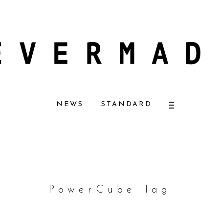
ーザーナチュラルコスメ好きに一押し！ 松本恵奈さんも愛用
【エバーメイド
NEWS
STANDARD
PowerCube Tag