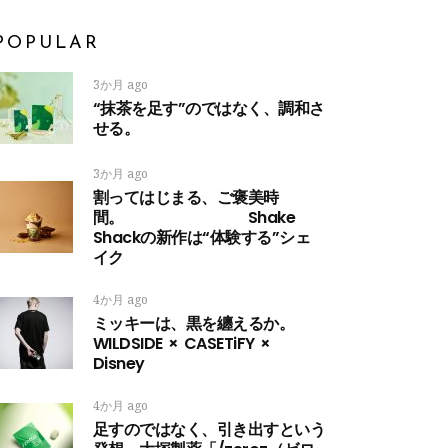
POPULAR
3か月 ago
“抹茶を足す”のではなく、調和さ
せる。
3か月 ago
割ってはじまる、ご褒美時
間。 Shake
Shackの新作は“体験する”シェ
イク
4か月 ago
ミッキーは、黒を纏えるか。
WILDSIDE × CASETiFY ×
Disney
4か月 ago
足すのではなく、引き出すという