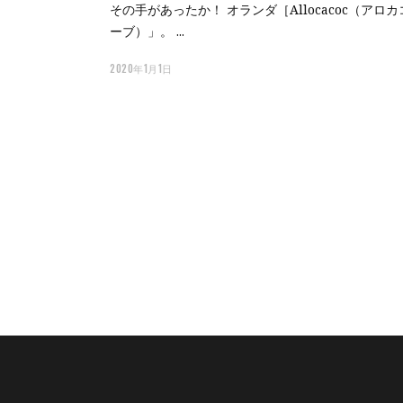
その手があったか！ オランダ［Allocacoc（アロ
ーブ）」。
2020年1月1日