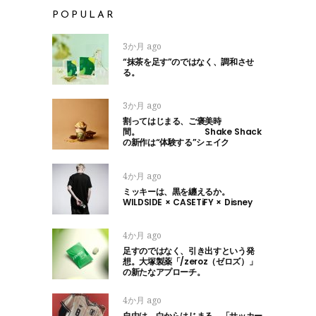
POPULAR
3か月 ago
“抹茶を足す”のではなく、調和させ
る。
3か月 ago
割ってはじまる、ご褒美時
間。 Shake Shack
の新作は“体験する”シェイク
4か月 ago
ミッキーは、黒を纏えるか。
WILDSIDE × CASETiFY × Disney
4か月 ago
足すのではなく、引き出すという発
想。大塚製薬「/zeroz（ゼロズ）」
の新たなアプローチ。
4か月 ago
自由は、白からはじまる。「サッカー