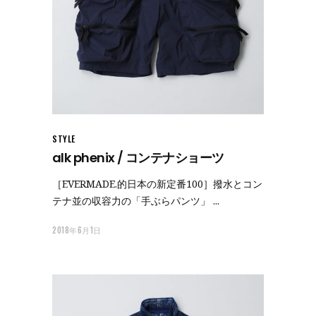
STYLE
alk phenix / コンテナショーツ
［EVERMADE.的日本の新定番100］撥水とコン
テナ並の収容力の「手ぶらパンツ」
2018年6月1日