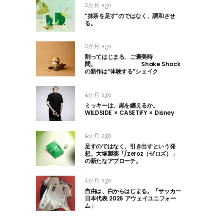
3か月 ago
“抹茶を足す”のではなく、調和させ
る。
3か月 ago
割ってはじまる、ご褒美時
間。 Shake Shack
の新作は“体験する”シェイク
4か月 ago
ミッキーは、黒を纏えるか。
WILDSIDE × CASETiFY × Disney
4か月 ago
足すのではなく、引き出すという発
想。大塚製薬「/zeroz（ゼロズ）」
の新たなアプローチ。
4か月 ago
自由は、白からはじまる。「サッカー
日本代表 2026 アウェイユニフォー
ム」