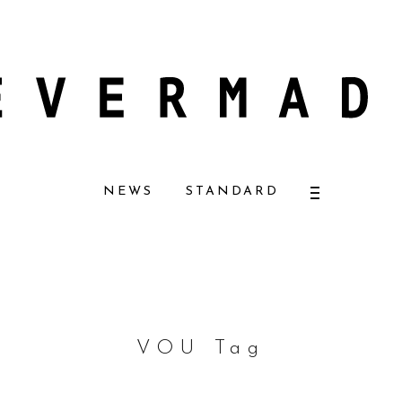
ザーナチュラルコスメ好きに一押し！ 松本恵奈さんも愛用
【エバーメイドシ
NEWS
STANDARD
VOU Tag