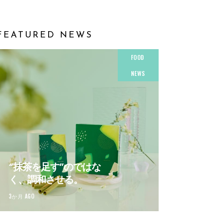
FEATURED NEWS
FOOD
NEWS
“抹茶を足す”のではな
く、調和させる。
3か月 AGO