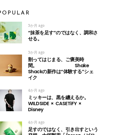
POPULAR
3か月 ago
“抹茶を足す”のではなく、調和さ
せる。
3か月 ago
割ってはじまる、ご褒美時
間。 Shake
Shackの新作は“体験する”シェ
イク
4か月 ago
ミッキーは、黒を纏えるか。
WILDSIDE × CASETiFY ×
Disney
4か月 ago
足すのではなく、引き出すという