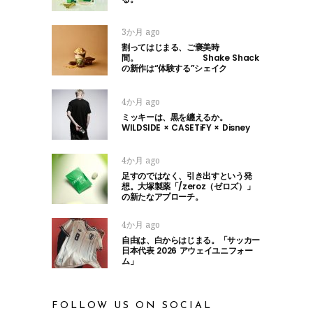
3か月 ago
割ってはじまる、ご褒美時
間。 Shake Shack
の新作は“体験する”シェイク
4か月 ago
ミッキーは、黒を纏えるか。
WILDSIDE × CASETiFY × Disney
4か月 ago
足すのではなく、引き出すという発
想。大塚製薬「/zeroz（ゼロズ）」
の新たなアプローチ。
4か月 ago
自由は、白からはじまる。「サッカー
日本代表 2026 アウェイユニフォー
ム」
FOLLOW US ON SOCIAL