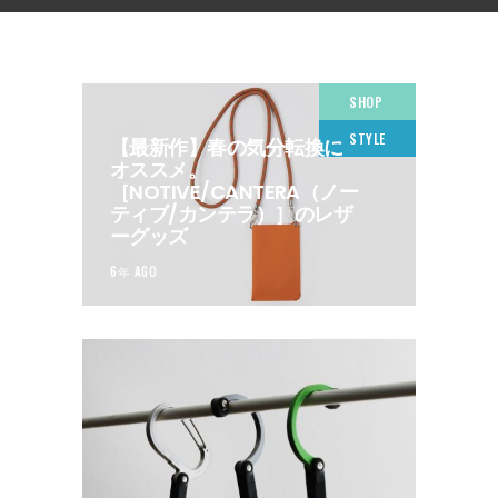
SHOP
STYLE
【最新作】春の気分転換に
オススメ。
［NOTIVE/CANTERA（ノー
ティブ/カンテラ）］のレザ
ーグッズ
6年 AGO