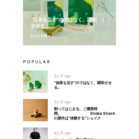
“抹茶を足す”のではなく、調和
させる。
3か月 AGO
POPULAR
3か月 ago
“抹茶を足す”のではなく、調和させ
る。
3か月 ago
割ってはじまる、ご褒美時
間。 Shake Shack
の新作は“体験する”シェイク
4か月 ago