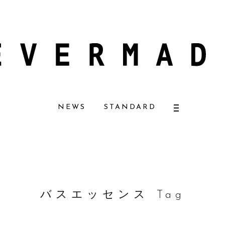
ザーナチュラルコスメ好きに一押し！ 松本恵奈さんも愛用
【エバーメイドシ
NEWS
STANDARD
バスエッセンス Tag