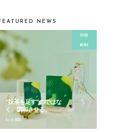
FEATURED NEWS
FOOD
NEWS
“抹茶を足す”のではな
く、調和させる。
3か月 AGO