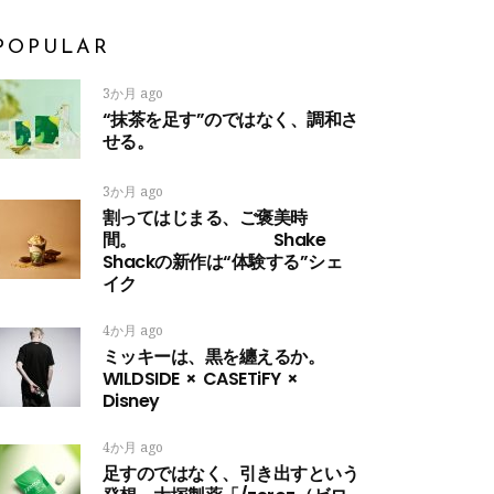
POPULAR
3か月 ago
“抹茶を足す”のではなく、調和さ
せる。
3か月 ago
割ってはじまる、ご褒美時
間。 Shake
Shackの新作は“体験する”シェ
イク
4か月 ago
ミッキーは、黒を纏えるか。
WILDSIDE × CASETiFY ×
Disney
4か月 ago
足すのではなく、引き出すという