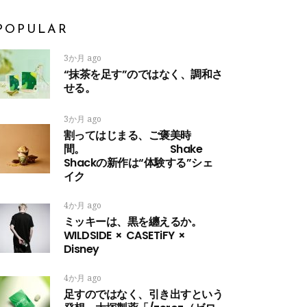
POPULAR
3か月 ago
“抹茶を足す”のではなく、調和さ
せる。
3か月 ago
割ってはじまる、ご褒美時
間。 Shake
Shackの新作は“体験する”シェ
イク
4か月 ago
ミッキーは、黒を纏えるか。
WILDSIDE × CASETiFY ×
Disney
4か月 ago
足すのではなく、引き出すという