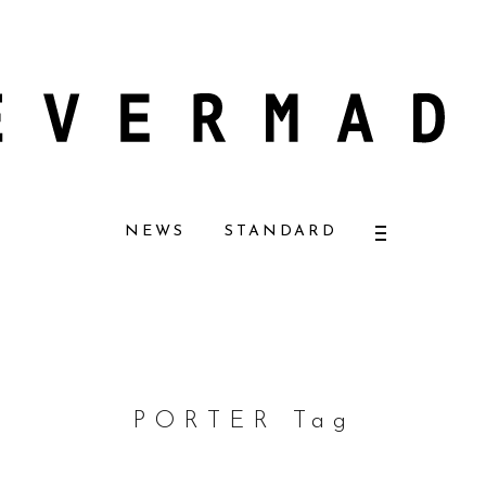
ラルコスメ好きに一押し！ 松本恵奈さんも愛用
【エバーメイドショップ】［
NEWS
STANDARD
PORTER Tag