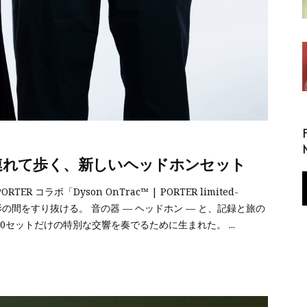
静けさを連れて歩く、新しいヘッドホンセット
R コラボ「Dyson OnTrac™ | PORTER limited-
bag」 光と影の間をすり抜ける。 音の器 — ヘッドホン — と、記録と旅の
380セットだけの特別な交響を奏でるために生まれた。