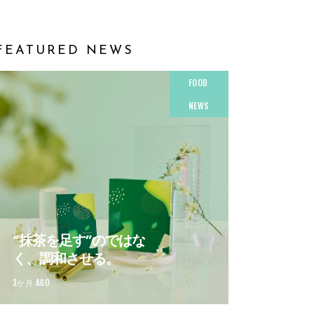
FEATURED NEWS
FOOD
NEWS
“抹茶を足す”のではな
く、調和させる。
3か月 AGO